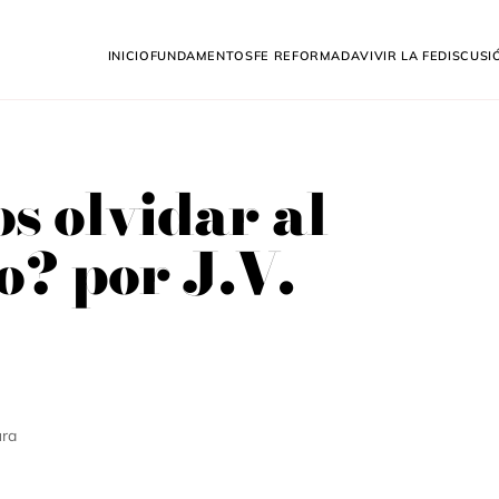
Inicio
Fundamentos
Fe Reformada
Vivir la fe
Discusi
s olvidar al
o? por J.V.
ura