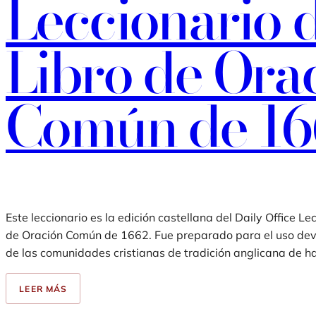
Leccionario 
Libro de Ora
Común de 16
en español
Este leccionario es la edición castellana del Daily Office Le
de Oración Común de 1662. Fue preparado para el uso devoc
de las comunidades cristianas de tradición anglicana de h
constituye un volumen aparte del Libro de Oración Común 
su Ordinal, que pronto será publicado…
LEER MÁS
:
LECCIONARIO
DEL