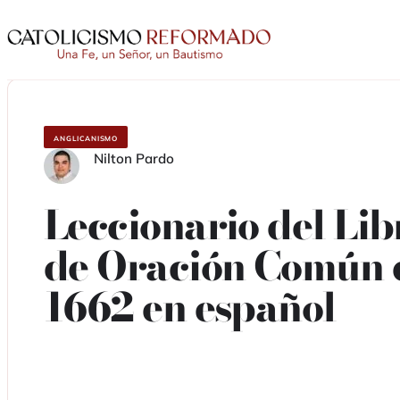
Saltar
Saltar
al
al
contenido
contenido
Catolicismo
Reformado
ANGLICANISMO
Nilton Pardo
Leccionario del Lib
de Oración Común 
1662 en español