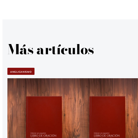
LIBRO
DE
ORACIÓN
COMÚN
DE
1662
EN
ESPAÑOL
Más artículos
ANGLICANISMO