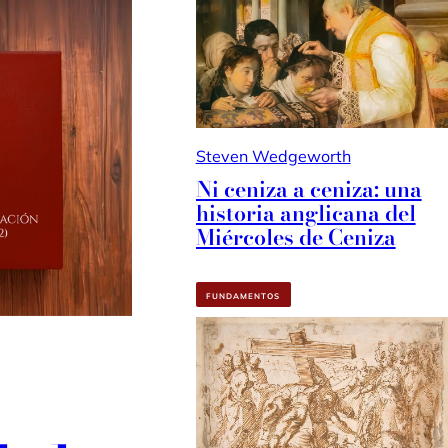
Steven Wedgeworth
Ni ceniza a ceniza: una
historia anglicana del
Miércoles de Ceniza
FUNDAMENTOS