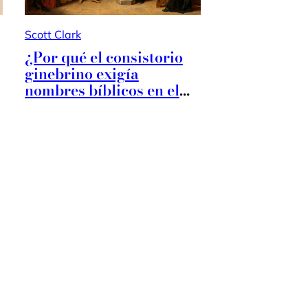
Scott Clark
¿Por qué el consistorio
ginebrino exigía
nombres bíblicos en el
bautismo?