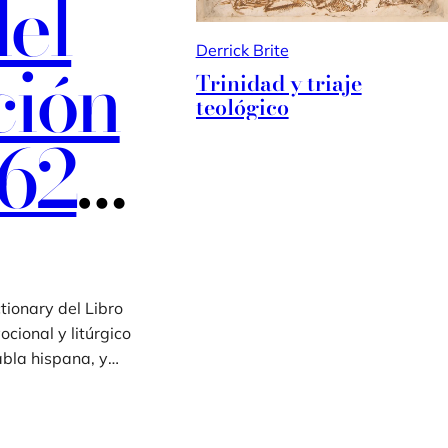
del
Derrick Brite
ción
Trinidad y triaje
teológico
62
ctionary del Libro
ional y litúrgico
abla hispana, y
de 1662 junto con