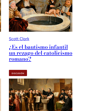
Scott Clark
¿Es el bautismo infantil
un rezago del catolicismo
romano?
DISCUSIÓN