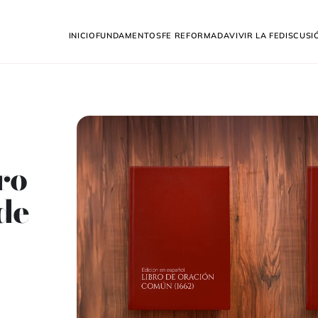
Inicio
Fundamentos
Fe Reformada
Vivir la fe
Discusi
ro
de