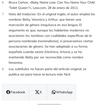
6
Bruce Carton, «Baby Name Law: Can You Name Your Child
‘Toilet Queen’?», Law.com, 28 de enero de 2011.
7
Nota del traductor: En el original inglés, el autor emplea los
nombres Betty, Veronica y Arthur, que tienen una
marcación de género inequívoca en esa lengua. El
argumento es que, aunque los hablantes modernos no
asociamos los nombres con cualidades específicas de la
persona nombrada (nominalismo), sí preservamos ciertas
asociaciones de género. Se han adaptado a su forma
española cuando existe (Verónica, Arturo) y se ha
mantenido Betty por ser reconocible como nombre
femenino.
8
Los subtítulos no hacen parte del artículo original, se
publica así para hacer la lectura más fácil.
Facebook
X
WhatsApp
(se
(se
(se
abre
abre
abre
en
en
en