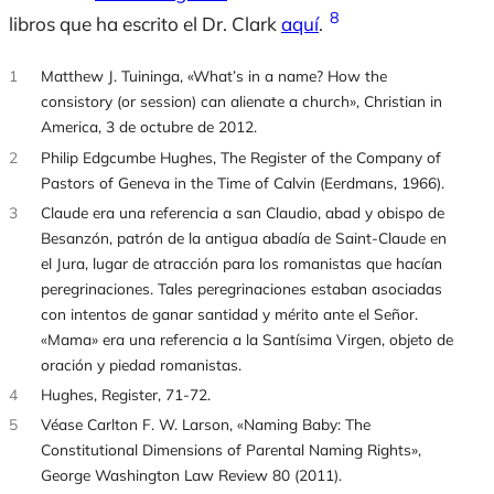
8
libros que ha escrito el Dr. Clark
aquí
.
1
Matthew J. Tuininga, «What’s in a name? How the
consistory (or session) can alienate a church», Christian in
America, 3 de octubre de 2012.
2
Philip Edgcumbe Hughes, The Register of the Company of
Pastors of Geneva in the Time of Calvin (Eerdmans, 1966).
3
Claude era una referencia a san Claudio, abad y obispo de
Besanzón, patrón de la antigua abadía de Saint-Claude en
el Jura, lugar de atracción para los romanistas que hacían
peregrinaciones. Tales peregrinaciones estaban asociadas
con intentos de ganar santidad y mérito ante el Señor.
«Mama» era una referencia a la Santísima Virgen, objeto de
oración y piedad romanistas.
4
Hughes, Register, 71-72.
5
Véase Carlton F. W. Larson, «Naming Baby: The
Constitutional Dimensions of Parental Naming Rights»,
George Washington Law Review 80 (2011).