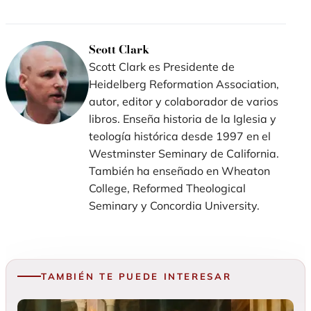
nueva
nueva
nueva
ventana)
ventana)
ventana)
Scott Clark
Scott Clark es Presidente de
Heidelberg Reformation Association,
autor, editor y colaborador de varios
libros. Enseña historia de la Iglesia y
teología histórica desde 1997 en el
Westminster Seminary de California.
También ha enseñado en Wheaton
College, Reformed Theological
Seminary y Concordia University.
TAMBIÉN TE PUEDE INTERESAR