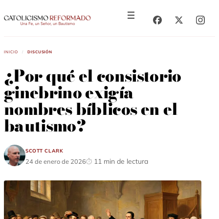
Saltar
Saltar
al
al
contenido
contenido
Inicio
/
Discusión
¿Por qué el consistorio
ginebrino exigía
nombres bíblicos en el
bautismo?
Scott Clark
11 min de lectura
24 de enero de 2026