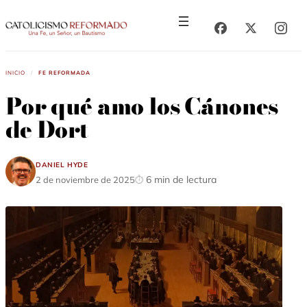
Saltar
Saltar
al
al
contenido
contenido
Inicio
/
Fe Reformada
Por qué amo los Cánones
de Dort
Daniel Hyde
6 min de lectura
2 de noviembre de 2025