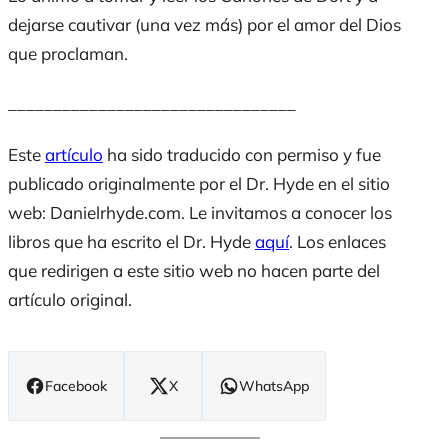
dejarse cautivar (una vez más) por el amor del Dios
que proclaman.
________________________________
Este
artículo
ha sido traducido con permiso y fue
publicado originalmente por el Dr. Hyde en el sitio
web: Danielrhyde.com. Le invitamos a conocer los
libros que ha escrito el Dr. Hyde
aquí
. Los enlaces
que redirigen a este sitio web no hacen parte del
artículo original.
Facebook
X
WhatsApp
(se
(se
(se
abre
abre
abre
en
en
en