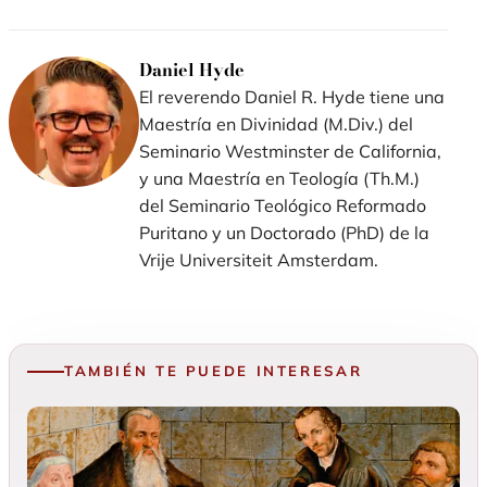
nueva
nueva
nueva
ventana)
ventana)
ventana)
Daniel Hyde
El reverendo Daniel R. Hyde tiene una
Maestría en Divinidad (M.Div.) del
Seminario Westminster de California,
y una Maestría en Teología (Th.M.)
del Seminario Teológico Reformado
Puritano y un Doctorado (PhD) de la
Vrije Universiteit Amsterdam.
TAMBIÉN TE PUEDE INTERESAR