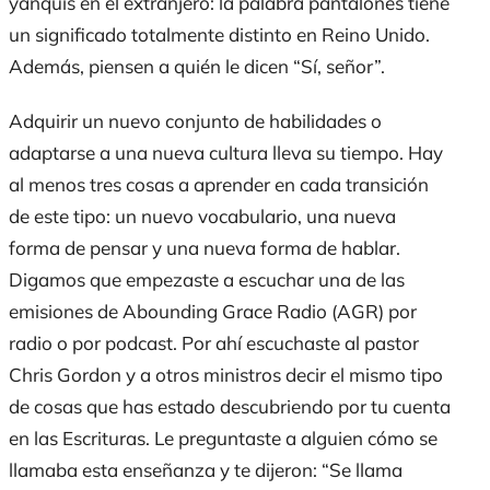
yanquis en el extranjero: la palabra
pantalones
tiene
un significado totalmente distinto en Reino Unido.
Además,
piensen
a quién le
dicen
“Sí, señor”.
Adquirir un nuevo conjunto de habilidades o
adaptarse a una nueva cultura lleva su tiempo. Hay
al menos tres cosas
a
aprender en cada transición
de este tipo: un nuevo vocabulario, una nueva
forma de pensar y una nueva forma de hablar.
Digamos que
empezaste
a escuchar
una de las
emisiones de
Abounding Grace Radio
(AGR)
por
radio o por podcast. Por ahí escuchaste
al
pastor
Chris
Gordon
y a otros
ministros
decir el mismo tipo
de cosas que
has estado
descubriendo
por tu cuenta
en las Escrituras. Le preguntaste a alguien cómo se
llamaba esta enseñanza y te dijeron:
“Se llama