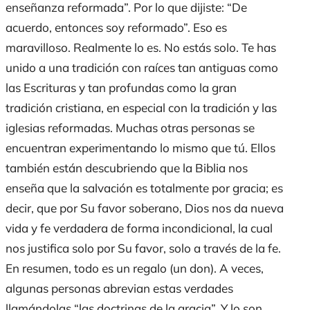
enseñanza reformada”
.
Por lo que
dijiste
:
“De
acuerdo, entonces soy reformado”
. Eso es
maravilloso. Realmente lo es.
No estás
solo.
Te has
unido
a una tradición con raíces tan antiguas como
las Escrituras y tan profundas como la gran
tradición cristiana
,
en especial con
la tradición y las
iglesias reformadas. Muchas otras personas
se
encuentran
experimentando lo mismo que
tú
. Ellos
también están descubriendo que la Biblia nos
enseña que la salvación es totalmente por gracia; es
decir, que por
Su
favor soberano, Dios nos da nueva
vida y fe verdadera de forma incondicional,
la cual
nos justifica solo por Su favor, solo
a través de
la fe.
En resumen, todo
es un regalo (un don)
. A veces,
algunas personas abrevian estas verdades
llamándolas
“las doctrinas de la gracia”.
Y lo
son.