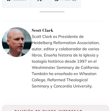
(se
(se
(se
abre
abre
abre
en
en
en
nueva
nueva
nueva
ventana)
ventana)
ventana)
Scott Clark
Scott Clark es Presidente de
Heidelberg Reformation Association,
autor, editor y colaborador de varios
libros. Enseña historia de la Iglesia y
teología histórica desde 1997 en el
Westminster Seminary de California.
También ha enseñado en Wheaton
College, Reformed Theological
Seminary y Concordia University.