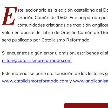
E
ste leccionario es la edición castellana del
Da
Oración Común
de 1662. Fue preparado para 
comunidades cristianas de tradición anglica
volumen aparte del
Libro de Oración Común
de 166
será publicado por Catolicismo Reformado.
Si encuentras algún error u omisión, escríbenos al si
nilton@catolicismoreformado.com
.
Este material se pone a disposición de los lectores 
www.catolicismoreformado.com
y
www.anglicanis