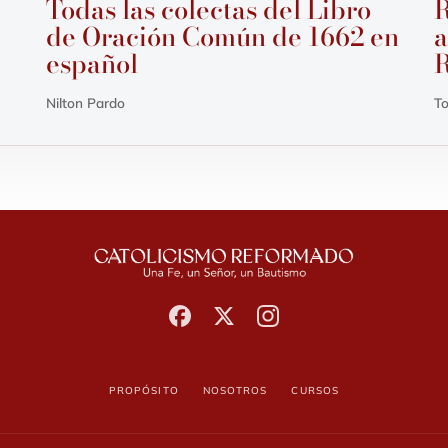
Todas las colectas del Libro
R
de Oración Común de 1662 en
a
español
Nilton Pardo
To
Propósito
Nosotros
Cursos