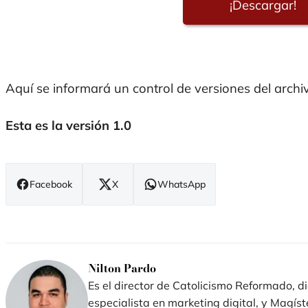
¡Descargar!
Aquí se informará un control de versiones del archiv
Esta es la versión 1.0
Facebook
X
WhatsApp
(se
(se
(se
abre
abre
abre
en
en
en
nueva
nueva
nueva
ventana)
ventana)
ventana)
Nilton Pardo
Es el director de Catolicismo Reformado, d
especialista en marketing digital, y Magíst