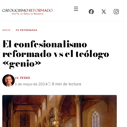
Saltar
Saltar
al
al
contenido
contenido
Inicio
/
Fe Reformada
El confesionalismo
reformado vs el teólogo
«genio»
J.V. Fesko
8 min de lectura
1 de mayo de 2024