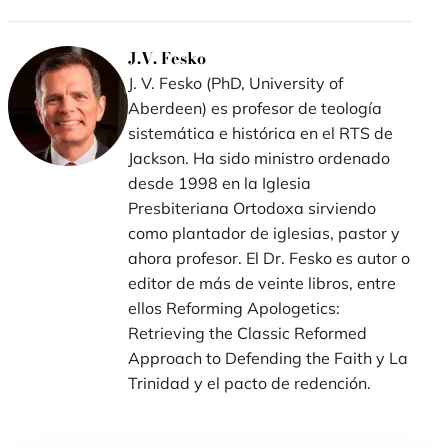
nueva
nueva
nueva
ventana)
ventana)
ventana)
J.V. Fesko
J. V. Fesko (PhD, University of
Aberdeen) es profesor de teología
sistemática e histórica en el RTS de
Jackson. Ha sido ministro ordenado
desde 1998 en la Iglesia
Presbiteriana Ortodoxa sirviendo
como plantador de iglesias, pastor y
ahora profesor. El Dr. Fesko es autor o
editor de más de veinte libros, entre
ellos Reforming Apologetics:
Retrieving the Classic Reformed
Approach to Defending the Faith y La
Trinidad y el pacto de redención.