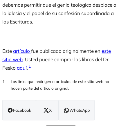
debemos permitir que el genio teológico desplace a
la iglesia y el papel de su confesión subordinada a
las Escrituras.
____________________________
Este
artículo
fue publicado originalmente en
este
sitio web
. Usted puede comprar los libros del Dr.
1
Fesko
aquí
.
1
Los links que redirigen a artículos de este sitio web no
hacen parte del artículo original.
Facebook
X
WhatsApp
(se
(se
(se
abre
abre
abre
en
en
en