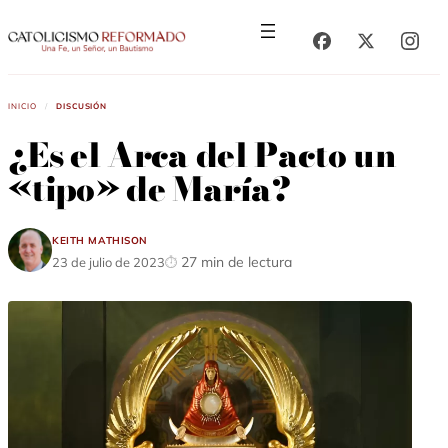
Saltar
Saltar
al
al
contenido
contenido
Inicio
/
Discusión
¿Es el Arca del Pacto un
«tipo» de María?
Keith Mathison
27 min de lectura
23 de julio de 2023