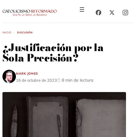
Saltar
Saltar
al
al
contenido
contenido
Inicio
/
Discusión
¿Justificación por la
Sola Precisión?
Mark Jones
8 min de lectura
16 de octubre de 2023