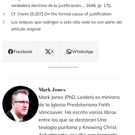
verdadera doctrina de la justificación…, 1648, [p. 17]).
4
Cf. Owen [5:207] On the formal cause of justification.
5
Los enlaces que redirigen a este sitio web no son parte del
artículo original.
Facebook
X
WhatsApp
(se
(se
(se
abre
abre
abre
en
en
en
nueva
nueva
nueva
ventana)
ventana)
ventana)
Mark Jones
Mark Jones (PhD, Leiden) es ministro
de la Iglesia Presbiteriana Faith
Vancouver. Ha escrito varios libros
entre los que se destacan Una
teología puritana y Knowing Christ.
Actualmente, escribe regularmente