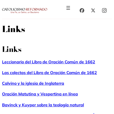
Saltar
Saltar
al
al
contenido
contenido
Links
Links
Leccionario del Libro de Oración Común de 1662
Las colectas del Libro de Oración Común de 1662
Calvino y la iglesia de Inglaterra
Oración Matutina y Vespertina en línea
Bavinck y Kuyper sobre la teología natural