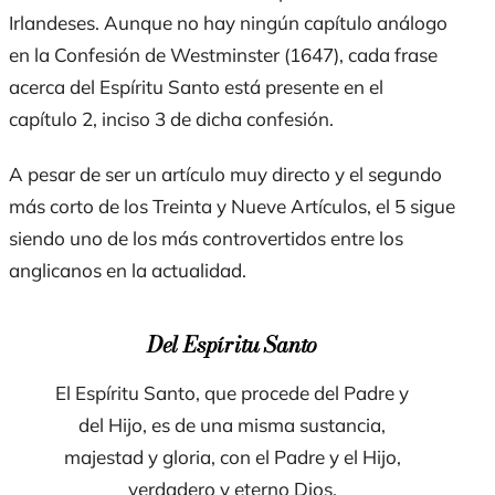
Irlandeses
. Aunque no hay ningún capítulo análogo
en la
Confesi
ó
n de Westminster
(1647), cada frase
acerca del Espíritu Santo está presente en el
capítulo 2, inciso 3 de dicha confesión.
A pesar de ser un artículo muy directo y el segundo
más corto de los
Treinta y Nueve Art
í
culos
, el 5 sigue
siendo uno de los más controvertidos entre los
anglicanos en la actualidad.
Del Espí
ritu Santo
El Espí
ritu Santo, que procede del Padre y
del Hijo, es de una misma sustancia,
majestad y gloria, con el Padre y el Hijo,
verdadero y eterno Dios
.