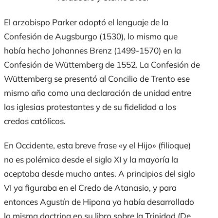
El arzobispo Parker adoptó el lenguaje de la
Confesi
ó
n de Augsburgo
(1530), lo mismo que
había hecho Johannes Brenz (1499-1570) en la
Confesi
ó
n de Wü
ttemberg
de 1552. La
Confesi
ó
n de
Wü
ttemberg
se presentó al Concilio de Trento ese
mismo año como una declaración de unidad entre
las iglesias protestantes y de su fidelidad a los
credos católicos.
En Occidente, esta breve frase «y el Hijo» (
filioqu
e
)
no es polémica desde el siglo XI y la mayoría la
aceptaba desde mucho antes. A principios del siglo
VI ya figuraba en el Credo de Atanasio, y para
entonces Agustín de Hipona ya había desarrollado
la misma doctrina en su libro sobre la Trinidad (
De