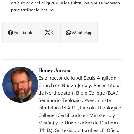
artículo original al igual que los subtítulos que se ingresan
para facilitar la lectura
Facebook
X
WhatsApp
(se
(se
(se
abre
abre
abre
en
en
en
nueva
nueva
nueva
ventana)
ventana)
ventana)
Henry Jansma
Es el rector de la All Souls Anglican
Church en Nueva Jersey. Posee títulos
de Northeastern Bible College (B.A.),
Seminario Teológico Westminster
Filadelfia (M.A.R.), Lincoln Theological
College (Certificado en Ministerio y
Misión) y la Universidad de Durham
(Ph.D.). Su tesis doctoral es «El Oficio