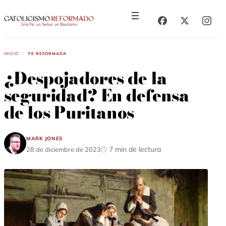
Saltar
Saltar
al
al
contenido
contenido
Inicio
/
Fe Reformada
¿Despojadores de la
seguridad? En defensa
de los Puritanos
Mark Jones
7 min de lectura
28 de diciembre de 2023