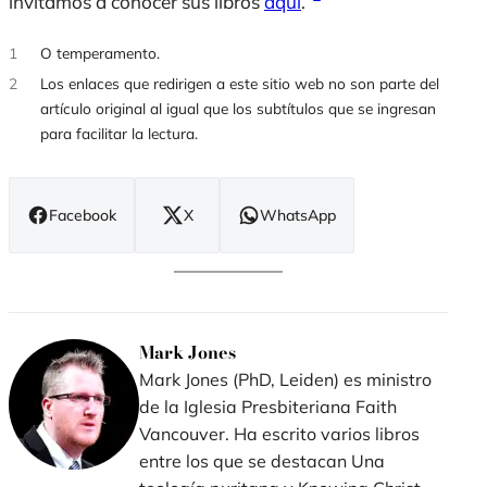
invitamos a conocer sus libros
aquí
.
1
O temperamento.
2
Los enlaces que redirigen a este sitio web no son parte del
artículo original al igual que los subtítulos que se ingresan
para facilitar la lectura.
Facebook
X
WhatsApp
(se
(se
(se
abre
abre
abre
en
en
en
nueva
nueva
nueva
ventana)
ventana)
ventana)
Mark Jones
Mark Jones (PhD, Leiden) es ministro
de la Iglesia Presbiteriana Faith
Vancouver. Ha escrito varios libros
entre los que se destacan Una