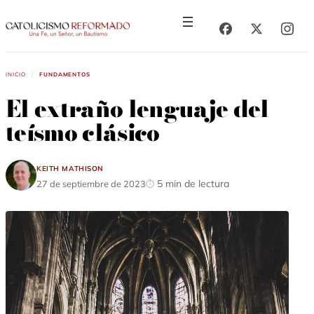
Saltar
Saltar
al
al
contenido
contenido
Inicio
/
Fundamentos
El extraño lenguaje del
teísmo clásico
Keith Mathison
5 min de lectura
27 de septiembre de 2023