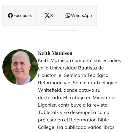
Facebook
X
WhatsApp
(se
(se
(se
abre
abre
abre
en
en
en
nueva
nueva
nueva
ventana)
ventana)
ventana)
Keith Mathison
Keith Mathison completó sus estudios
en la Universidad Bautista de
Houston, el Seminario Teológico
Reformado y el Seminario Teológico
Whitefield, donde obtuvo su
doctorado. Él trabaja en Ministerios
Ligonier, contribuye a la revista
Tabletalk y se desempeña como
profesor en el Reformation Bible
College. Ha publicado varios libros