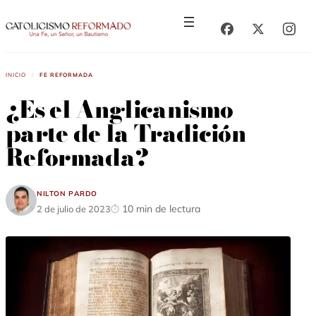
Saltar
Saltar
al
al
contenido
contenido
Inicio
/
Fe Reformada
¿Es el Anglicanismo
parte de la Tradición
Reformada?
Nilton Pardo
10 min de lectura
2 de julio de 2023