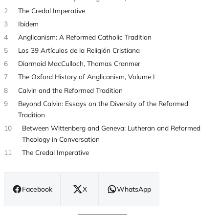
2
The Credal Imperative
3
Ibidem
4
Anglicanism: A Reformed Catholic Tradition
5
Los 39 Artículos de la Religión Cristiana
6
Diarmaid MacCulloch, Thomas Cranmer
7
The Oxford History of Anglicanism, Volume I
8
Calvin and the Reformed Tradition
9
Beyond Calvin: Essays on the Diversity of the Reformed
Tradition
10
Between Wittenberg and Geneva: Lutheran and Reformed
Theology in Conversation
11
The Credal Imperative
Facebook
X
WhatsApp
(se
(se
(se
abre
abre
abre
en
en
en