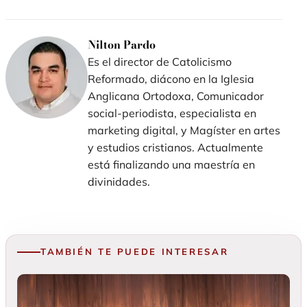
nueva
nueva
nueva
ventana)
ventana)
ventana)
Nilton Pardo
Es el director de Catolicismo
Reformado, diácono en la Iglesia
Anglicana Ortodoxa, Comunicador
social-periodista, especialista en
marketing digital, y Magíster en artes
y estudios cristianos. Actualmente
está finalizando una maestría en
divinidades.
TAMBIÉN TE PUEDE INTERESAR