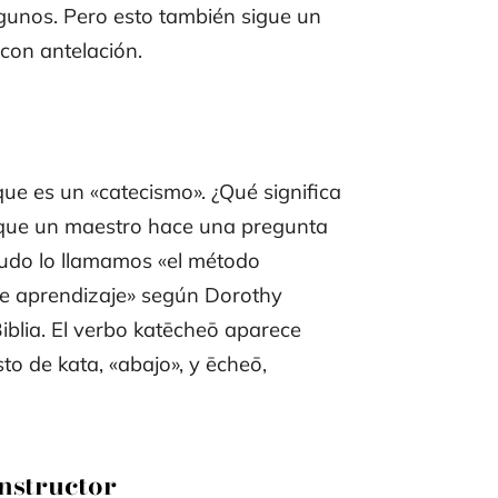
lgunos. Pero esto también sigue un
con antelación.
que es un «catecismo». ¿Qué significa
l que un maestro hace una pregunta
nudo lo llamamos «el método
 de aprendizaje» según Dorothy
iblia. El verbo katēcheō aparece
o de kata, «abajo», y ēcheō,
instructor