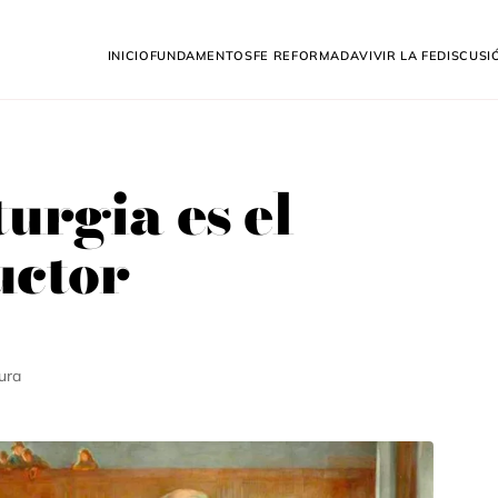
Inicio
Fundamentos
Fe Reformada
Vivir la fe
Discusi
urgia es el
uctor
ura