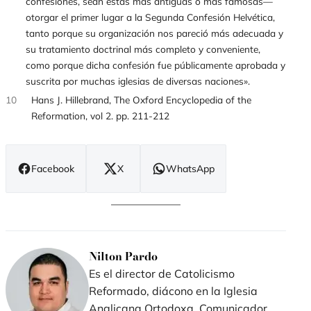
confesiones, sean estas más antiguas o más famosas—
otorgar el primer lugar a la Segunda Confesión Helvética,
tanto porque su organización nos pareció más adecuada y
su tratamiento doctrinal más completo y conveniente,
como porque dicha confesión fue públicamente aprobada y
suscrita por muchas iglesias de diversas naciones».
10
Hans J. Hillebrand, The Oxford Encyclopedia of the
Reformation, vol 2. pp. 211-212
Facebook
X
WhatsApp
(se
(se
(se
abre
abre
abre
en
en
en
nueva
nueva
nueva
ventana)
ventana)
ventana)
Nilton Pardo
Es el director de Catolicismo
Reformado, diácono en la Iglesia
Anglicana Ortodoxa, Comunicador