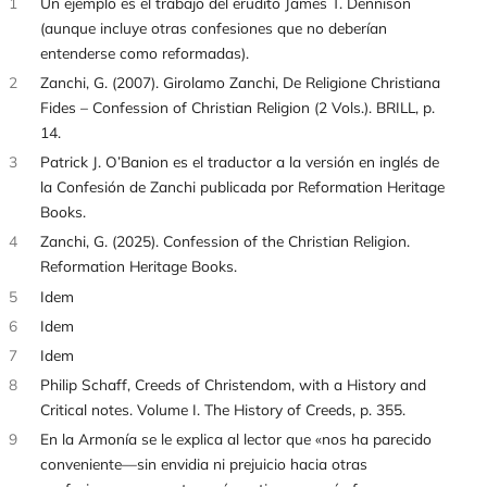
1
Un ejemplo es el trabajo del erudito James T. Dennison
(aunque incluye otras confesiones que no deberían
entenderse como reformadas).
2
Zanchi, G. (2007). Girolamo Zanchi, De Religione Christiana
Fides – Confession of Christian Religion (2 Vols.). BRILL, p.
14.
3
Patrick J. O’Banion es el traductor a la versión en inglés de
la Confesión de Zanchi publicada por Reformation Heritage
Books.
4
Zanchi, G. (2025). Confession of the Christian Religion.
Reformation Heritage Books.
5
Idem
6
Idem
7
Idem
8
Philip Schaff, Creeds of Christendom, with a History and
Critical notes. Volume I. The History of Creeds, p. 355.
9
En la Armonía se le explica al lector que «nos ha parecido
conveniente—sin envidia ni prejuicio hacia otras