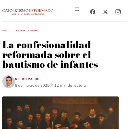
Saltar
Saltar
al
al
contenido
contenido
Inicio
/
Fe Reformada
La confesionalidad
reformada sobre el
bautismo de infantes
Nilton Pardo
12 min de lectura
8 de marzo de 2025