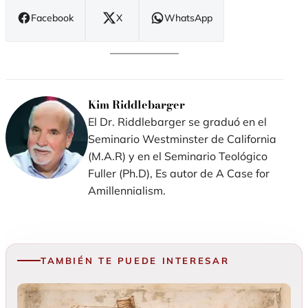
Facebook
X
WhatsApp
(se
(se
(se
abre
abre
abre
en
en
en
nueva
nueva
nueva
ventana)
ventana)
ventana)
Kim Riddlebarger
El Dr. Riddlebarger se graduó en el
Seminario Westminster de California
(M.A.R) y en el Seminario Teológico
Fuller (Ph.D), Es autor de A Case for
Amillennialism.
TAMBIÉN TE PUEDE INTERESAR