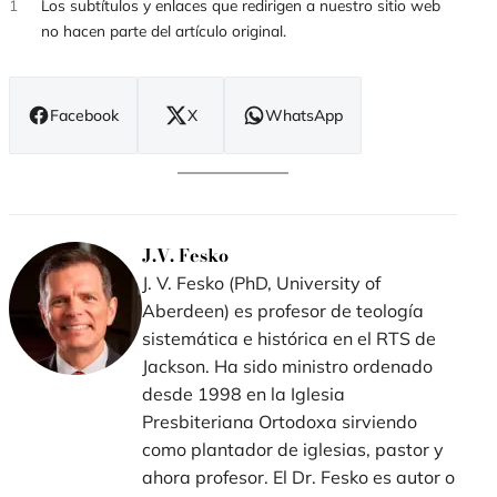
1
Los subtítulos y enlaces que redirigen a nuestro sitio web
no hacen parte del artículo original.
Facebook
X
WhatsApp
(se
(se
(se
abre
abre
abre
en
en
en
nueva
nueva
nueva
ventana)
ventana)
ventana)
J.V. Fesko
J. V. Fesko (PhD, University of
Aberdeen) es profesor de teología
sistemática e histórica en el RTS de
Jackson. Ha sido ministro ordenado
desde 1998 en la Iglesia
Presbiteriana Ortodoxa sirviendo
como plantador de iglesias, pastor y
ahora profesor. El Dr. Fesko es autor o