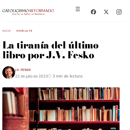
Saltar
Saltar
al
al
contenido
contenido
Inicio
/
Vivir la fe
La tiranía del último
libro por J.V. Fesko
J.V. Fesko
3 min de lectura
22 de julio de 2023