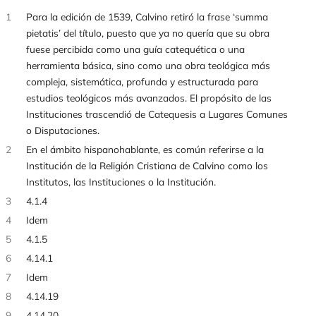
1
Para la edición de 1539, Calvino retiró la frase ‘summa
pietatis’ del título, puesto que ya no quería que su obra
fuese percibida como una guía catequética o una
herramienta básica, sino como una obra teológica más
compleja, sistemática, profunda y estructurada para
estudios teológicos más avanzados. El propósito de las
Instituciones trascendió de Catequesis a Lugares Comunes
o Disputaciones.
2
En el ámbito hispanohablante, es común referirse a la
Institución de la Religión Cristiana de Calvino como los
Institutos, las Instituciones o la Institución.
3
4.1.4
4
Idem
5
4.1.5
6
4.14.1
7
Idem
8
4.14.19
9
4.14.20