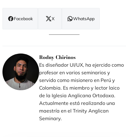
Facebook
X
WhatsApp
(se
(se
(se
abre
abre
abre
en
en
en
nueva
nueva
nueva
ventana)
ventana)
ventana)
Rodny Chirinos
Es diseñador UI/UX, ha ejercido como
profesor en varios seminarios y
servido como misionero en Perú y
Colombia. Es miembro y lector laico
de la Iglesia Anglicana Ortodoxa.
Actualmente está realizando una
maestría en el Trinity Anglican
Seminary.