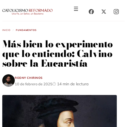
Saltar
Saltar
al
al
contenido
contenido
Inicio
/
Fundamentos
Más bien lo experimento
que lo entiendo: Calvino
sobre la Eucaristía
Rodny Chirinos
14 min de lectura
10 de febrero de 2025