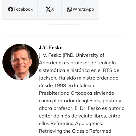
Facebook
X
WhatsApp
(se
(se
(se
abre
abre
abre
en
en
en
nueva
nueva
nueva
ventana)
ventana)
ventana)
J.V. Fesko
J. V. Fesko (PhD, University of
Aberdeen) es profesor de teología
sistemática e histórica en el RTS de
Jackson. Ha sido ministro ordenado
desde 1998 en la Iglesia
Presbiteriana Ortodoxa sirviendo
como plantador de iglesias, pastor y
ahora profesor. El Dr. Fesko es autor o
editor de más de veinte libros, entre
ellos Reforming Apologetics:
Retrieving the Classic Reformed