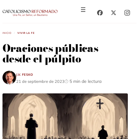
Saltar
Saltar
al
al
contenido
contenido
Inicio
/
Vivir la fe
Oraciones públicas
desde el púlpito
J.V. Fesko
5 min de lectura
21 de septiembre de 2023