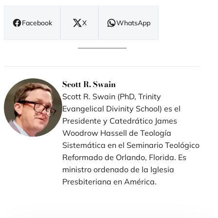
Facebook
X
WhatsApp
(se
(se
(se
abre
abre
abre
en
en
en
nueva
nueva
nueva
ventana)
ventana)
ventana)
Scott R. Swain
Scott R. Swain (PhD, Trinity
Evangelical Divinity School) es el
Presidente y Catedrático James
Woodrow Hassell de Teología
Sistemática en el Seminario Teológico
Reformado de Orlando, Florida. Es
ministro ordenado de la Iglesia
Presbiteriana en América.