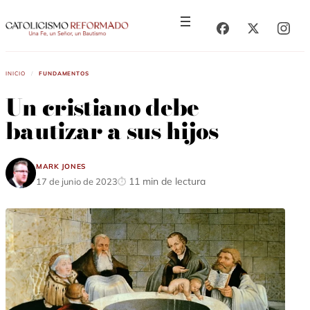
Saltar
Saltar
al
al
contenido
contenido
Inicio
/
Fundamentos
Un cristiano debe
bautizar a sus hijos
Mark Jones
11 min de lectura
17 de junio de 2023