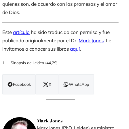
quiénes son, de acuerdo con las promesas y el amor
de Dios.
Este
artículo
ha sido traducido con permiso y fue
publicado originalmente por el Dr.
Mark Jones
. Le
invitamos a conocer sus libros
aquí
.
1
Sinopsis de Leiden (44,29)
Facebook
X
WhatsApp
(se
(se
(se
abre
abre
abre
en
en
en
nueva
nueva
nueva
ventana)
ventana)
ventana)
Mark Jones
Mark Jones (PhD, Leiden) es ministro