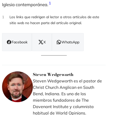
1
Iglesia contemporánea.
1
Los links que redirigen al lector a otros artículos de este
sitio web no hacen parte del artículo original.
Facebook
X
WhatsApp
(se
(se
(se
abre
abre
abre
en
en
en
nueva
nueva
nueva
ventana)
ventana)
ventana)
Steven Wedgeworth
Steven Wedgeworth es el pastor de
Christ Church Anglican en South
Bend, Indiana. Es uno de los
miembros fundadores de The
Davenant Institute y columnista
habitual de World Opinions.