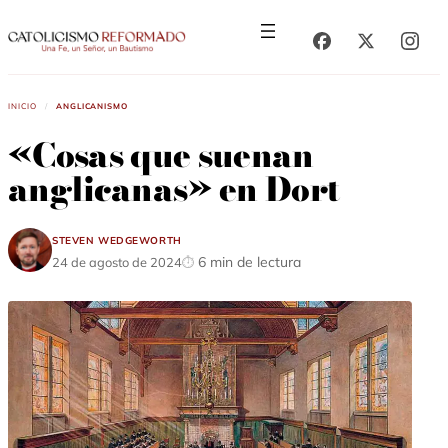
Saltar
Saltar
al
al
contenido
contenido
Inicio
/
Anglicanismo
«Cosas que suenan
anglicanas» en Dort
Steven Wedgeworth
6 min de lectura
24 de agosto de 2024