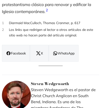
protestantismo clásico para renovar y edificar la
2
Iglesia contemporánea.
1
Diarmaid MacCulloch, Thomas Cranmer, p. 617
2
Los links que redirigen al lector a otros artículos de este
sitio web no hacen parte del artículo original.
Facebook
X
WhatsApp
(se
(se
(se
abre
abre
abre
en
en
en
nueva
nueva
nueva
ventana)
ventana)
ventana)
Steven Wedgeworth
Steven Wedgeworth es el pastor de
Christ Church Anglican en South
Bend, Indiana. Es uno de los
miembros fundadores de The