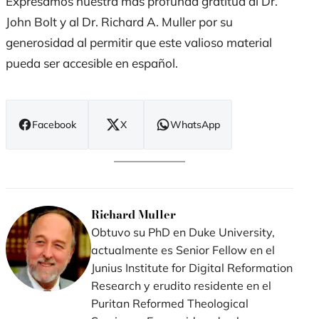
Expresamos nuestra más profunda gratitud al Dr.
John Bolt y al Dr. Richard A. Muller por su
generosidad al permitir que este valioso material
pueda ser accesible en español.
Facebook
X
WhatsApp
(se
(se
(se
abre
abre
abre
en
en
en
nueva
nueva
nueva
ventana)
ventana)
ventana)
Richard Muller
Obtuvo su PhD en Duke University,
actualmente es Senior Fellow en el
Junius Institute for Digital Reformation
Research y erudito residente en el
Puritan Reformed Theological