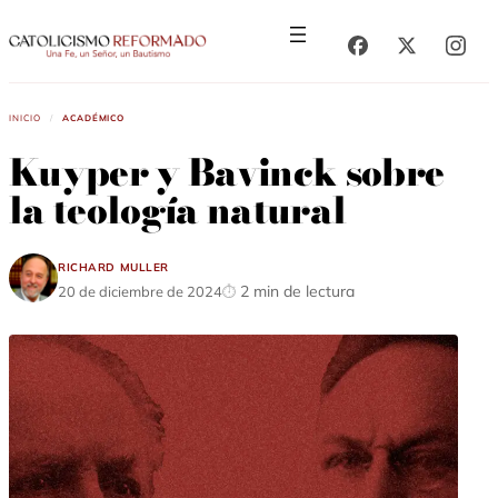
Saltar
Saltar
al
al
contenido
contenido
Inicio
/
Académico
Kuyper y Bavinck sobre
la teología natural
Richard Muller
2 min de lectura
20 de diciembre de 2024