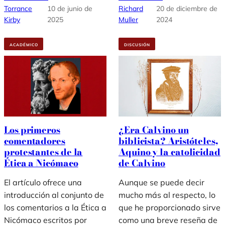
Torrance
10 de junio de
Richard
20 de diciembre de
Kirby
2025
Muller
2024
ACADÉMICO
DISCUSIÓN
Los primeros
¿Era Calvino un
comentadores
biblicista? Aristóteles,
protestantes de la
Aquino y la catolicidad
Ética a Nicómaco
de Calvino
El artículo ofrece una
Aunque se puede decir
introducción al conjunto de
mucho más al respecto, lo
los comentarios a la Ética a
que he proporcionado sirve
Nicómaco escritos por
como una breve reseña de