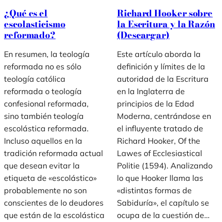
¿Qué es el
Richard Hooker sobre
escolasticismo
la Escritura y la Razón
reformado?
(Descargar)
En resumen, la teología
Este artículo aborda la
reformada no es sólo
definición y límites de la
teología católica
autoridad de la Escritura
reformada o teología
en la Inglaterra de
confesional reformada,
principios de la Edad
sino también teología
Moderna, centrándose en
escolástica reformada.
el influyente tratado de
Incluso aquellos en la
Richard Hooker, Of the
tradición reformada actual
Lawes of Ecclesiastical
que desean evitar la
Politie (1594). Analizando
etiqueta de «escolástico»
lo que Hooker llama las
probablemente no son
«distintas formas de
conscientes de lo deudores
Sabiduría», el capítulo se
que están de la escolástica
ocupa de la cuestión de…