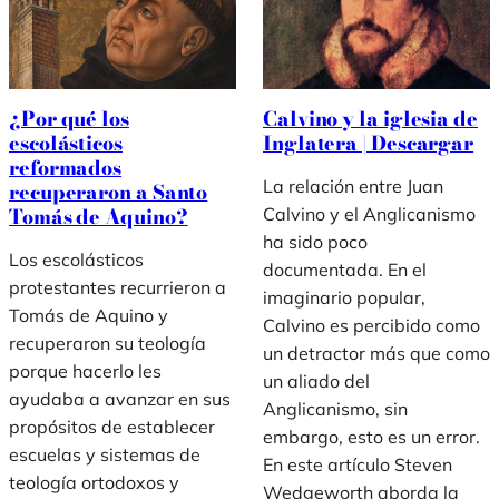
¿Por qué los
Calvino y la iglesia de
escolásticos
Inglatera | Descargar
reformados
La relación entre Juan
recuperaron a Santo
Tomás de Aquino?
Calvino y el Anglicanismo
ha sido poco
Los escolásticos
documentada. En el
protestantes recurrieron a
imaginario popular,
Tomás de Aquino y
Calvino es percibido como
recuperaron su teología
un detractor más que como
porque hacerlo les
un aliado del
ayudaba a avanzar en sus
Anglicanismo, sin
propósitos de establecer
embargo, esto es un error.
escuelas y sistemas de
En este artículo Steven
teología ortodoxos y
Wedgeworth aborda la