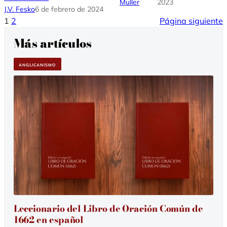
Muller
2023
J.V. Fesko
6 de febrero de 2024
1
2
Página siguiente
Más artículos
ANGLICANISMO
Leccionario del Libro de Oración Común de
1662 en español