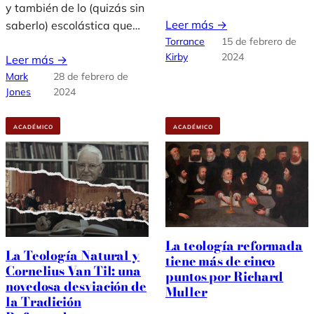
y también de lo (quizás sin
Leer más →
saberlo) escolástica que…
Torrance
15 de febrero de
Kirby
2024
Leer más →
Mark
28 de febrero de
Jones
2024
ACADÉMICO
ACADÉMICO
La teología reformada
La Teología Natural y
tiene más de cinco
Cornelius Van Til: una
puntos por Richard
novedosa desviación de
Muller
la Tradición