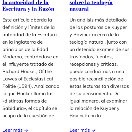
la autoridad de la
sobre la teología
Escritura y la Razón
natural
Este artículo aborda la
Un análisis más detallado
definición y límites de la
de las posturas de Kuyper
autoridad de la Escritura
y Bavinck acerca de la
en la Inglaterra de
teología natural, junto con
principios de la Edad
un detenido examen de sus
Moderna, centrándose en
trasfondos, fuentes,
el influyente tratado de
recepciones y críticas,
Richard Hooker, Of the
puede conducirnos a una
Lawes of Ecclesiastical
posible reconciliación de
Politie (1594). Analizando
estas lecturas tan diversas
lo que Hooker llama las
de su pensamiento. De
«distintas formas de
igual manera, al examinar
Sabiduría», el capítulo se
la relación de Kuyper y
ocupa de la cuestión de…
Bavinck con la…
Leer más →
Leer más →