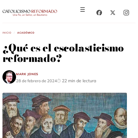
Saltar
Saltar
al
al
contenido
contenido
Inicio
/
Académico
¿Qué es el escolasticismo
reformado?
Mark Jones
22 min de lectura
28 de febrero de 2024