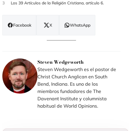
3
Los 39 Artículos de la Religión Cristiana, artículo 6.
Facebook
X
WhatsApp
(se
(se
(se
abre
abre
abre
en
en
en
nueva
nueva
nueva
ventana)
ventana)
ventana)
Steven Wedgeworth
Steven Wedgeworth es el pastor de
Christ Church Anglican en South
Bend, Indiana. Es uno de los
miembros fundadores de The
Davenant Institute y columnista
habitual de World Opinions.