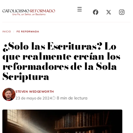
Saltar
Saltar
al
al
contenido
contenido
Inicio
/
Fe Reformada
¿Solo las Escrituras? Lo
que realmente creían los
reformadores de la Sola
Scriptura
Steven Wedgeworth
8 min de lectura
23 de mayo de 2024